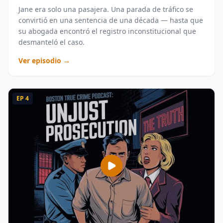
Jane era solo una pasajera. Una parada de tráfico se
convirtió en una sentencia de una década — hasta que
su abogada encontró el registro inconstitucional que
desmanteló el caso.
Ver episodio →
EP
4