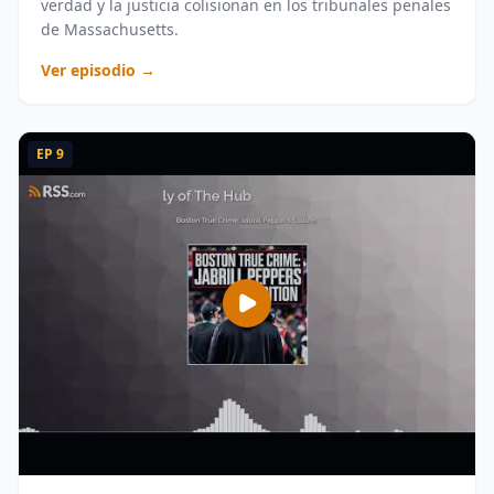
verdad y la justicia colisionan en los tribunales penales
de Massachusetts.
Ver episodio →
EP
9