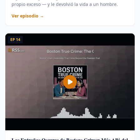
propio exceso — y le devolvió la vida a un hombre.
Ver episodio →
EP
14
Las Entrañas Oscuras de Boston: Crimen Más Allá del