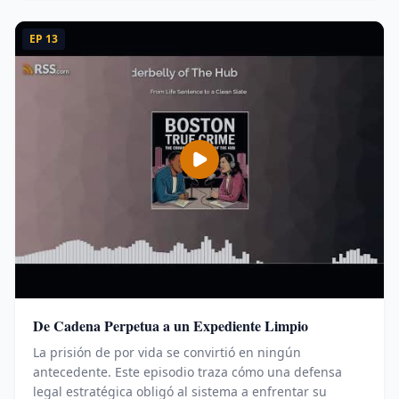
EP
13
De Cadena Perpetua a un Expediente Limpio
La prisión de por vida se convirtió en ningún
antecedente. Este episodio traza cómo una defensa
legal estratégica obligó al sistema a enfrentar su