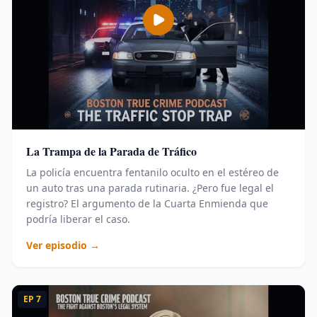
La Trampa de la Parada de Tráfico
La policía encuentra fentanilo oculto en el estéreo de
un auto tras una parada rutinaria. ¿Pero fue legal el
registro? El argumento de la Cuarta Enmienda que
podría liberar el caso.
Ver episodio →
EP
7